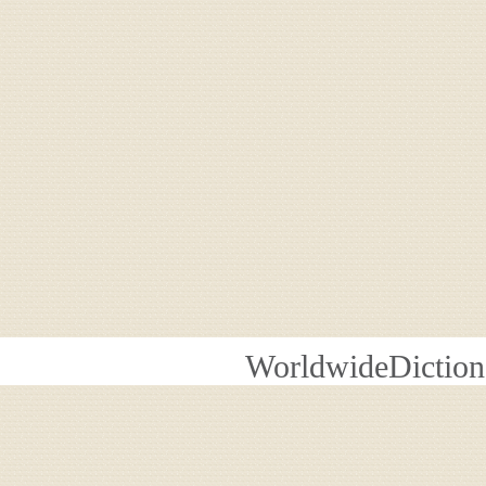
WorldwideDiction