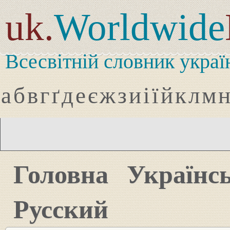
uk.
Worldwide
Всесвітній словник украї
а
б
в
г
ґ
д
е
є
ж
з
и
і
ї
й
к
л
м
Головна
Українс
Русский