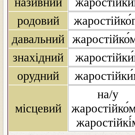
називний
жаростійки́
родовий
жаростійко́
давальний
жаростійко́
знахідний
жаростійки́
орудний
жаростійки
на/у
місцевий
жаростійко́м
жаростійкі́