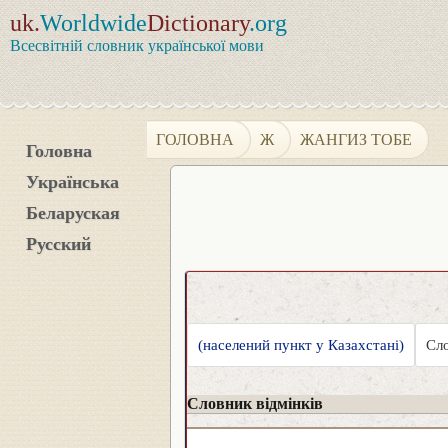
uk.
Worldwide
Dictionary
.org
Всесвітній словник української мови
ГОЛОВНА
Ж
ЖАНГИЗ ТОБЕ
Головна
Українська
Беларуская
Русский
(населений пункт у Казахстані)
Сло
Словник відмінків