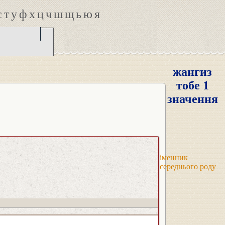
с
т
у
ф
х
ц
ч
ш
щ
ь
ю
я
жангиз
тобе 1
значення
іменник
середнього роду