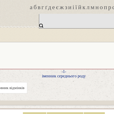
а
б
в
г
ґ
д
е
є
ж
з
и
і
ї
й
к
л
м
н
о
п
р
-1-
іменник середнього роду
вник відмінків