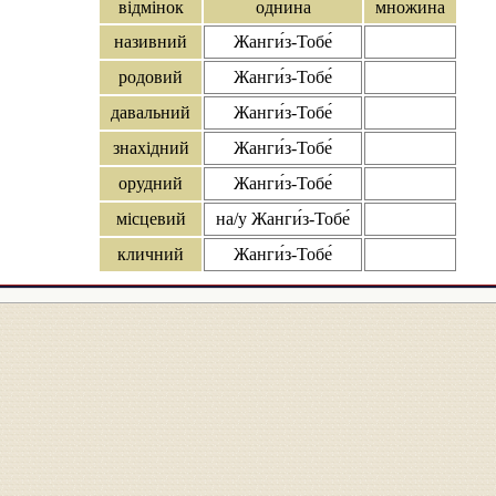
відмінок
однина
множина
називний
Жанги́з-Тобе́
родовий
Жанги́з-Тобе́
давальний
Жанги́з-Тобе́
знахідний
Жанги́з-Тобе́
орудний
Жанги́з-Тобе́
місцевий
на/у Жанги́з-Тобе́
кличний
Жанги́з-Тобе́