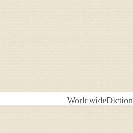
WorldwideDiction