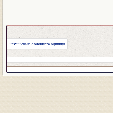
незмінювана словникова одиниця