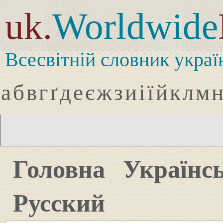
uk.
Worldwide
Всесвітній словник украї
а
б
в
г
ґ
д
е
є
ж
з
и
і
ї
й
к
л
м
Головна
Українс
Русский