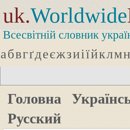
uk.
Worldwide
Всесвітній словник украї
а
б
в
г
ґ
д
е
є
ж
з
и
і
ї
й
к
л
м
Головна
Українс
Русский