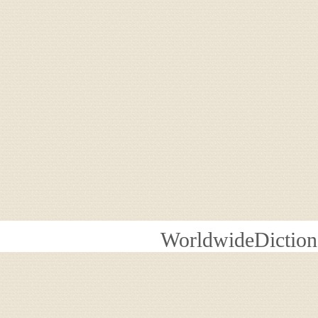
WorldwideDiction