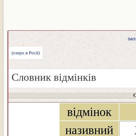
іме
(озеро в Росії)
Словник відмінків
С
відмінок
називний