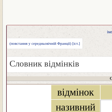
ім
(повстання у середньовічній Франції) [іст.]
Словник відмінків
С
відмінок
називний