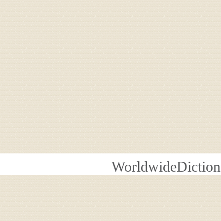
WorldwideDiction