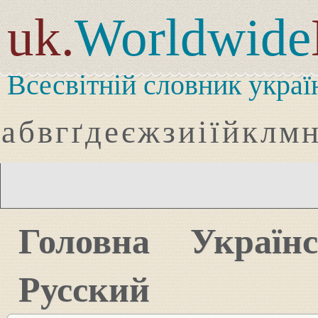
uk.
Worldwide
Всесвітній словник украї
а
б
в
г
ґ
д
е
є
ж
з
и
і
ї
й
к
л
м
Головна
Україн
Русский