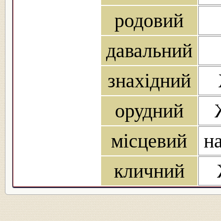
родовий
давальний
знахідний
орудний
місцевий
на
кличний