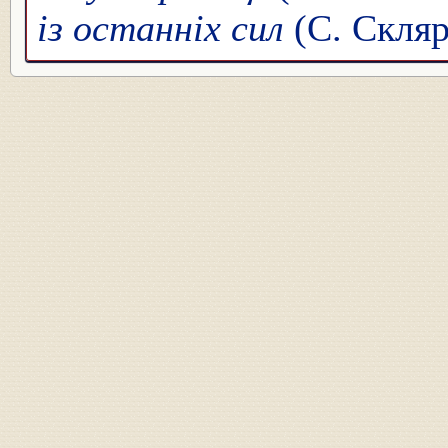
із останніх сил
(С. Скляр