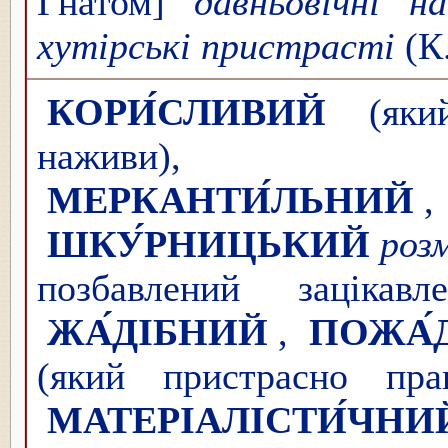
Гнатом]
давньовічні н
хутірські пристрасті
(К.
КОРИ́СЛИВИЙ
(який
наживи
МЕРКАНТИ́ЛЬНИЙ
ШКУ́РНИЦЬКИЙ
роз
позбавлений зацікавл
ЖА́ДІБНИЙ
,
ПОЖА́
(який пристрасно пра
МАТЕРІАЛІСТИ́ЧНИ