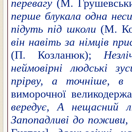
перевагу
(М. Грушевськ
перше блукала одна нес
підуть під школи
(М. К
він навіть за німців при
(П. Козланюк);
Незліч
неймовірні людські зу
прірву, а точніше, в
виморочної великодерж
вередує, А нещасний л
Запопадливі до поживи,