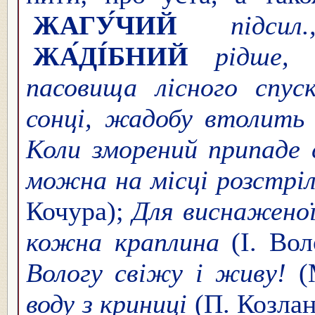
ЖАГУ́ЧИЙ
підси
ЖА́ДІ́БНИЙ
рідше,
пасовища лісного спус
сонці, жадобу втолить
Коли зморений припаде 
можна на місці розстріл
Кочура);
Для виснаженої
кожна краплина
(І. Во
Вологу свіжу і живу!
(
воду з криниці
(П. Козла