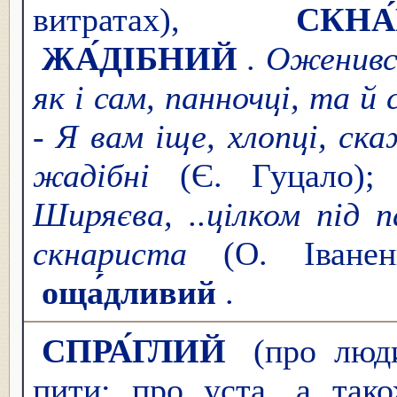
витратах),
СКНА
ЖА́ДІБНИЙ
.
Оженивс
як і сам, панночці, та й
-
Я вам іще, хлопці, ска
жадібні
(Є. Гуцало)
Ширяєва, ..цілком під 
скнариста
(О. Іване
оща́дливий
.
СПРА́ГЛИЙ
(про люди
пити; про уста, а тако