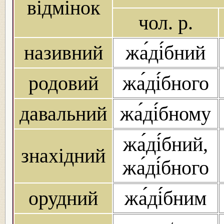
відмінок
чол. р.
називний
жа́ді́бний
родовий
жа́ді́бного
давальний
жа́ді́бному
жа́ді́бний,
знахідний
жа́ді́бного
орудний
жа́ді́бним