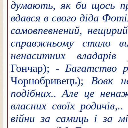
думають, як би щось п
вдався в свого діда Фот
самовпевнений, нещирий
справжньому стало ви
ненаситних владарів 
Гончар);
- Багатство 
Чорнобривець);
Вовк н
подібних.. Але це нена
власних своїх родичів,.
війни за самиць і за мі