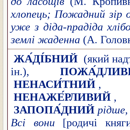
до ласощів
(М. Кропив
хлопець; Пожадний зір 
уже з діда-прадіда хлі
землі жаденна
(А. Головк
ЖА́ДІ́БНИЙ
(який надт
ін.),
ПОЖА́ДЛИВ
НЕНАСИ́ТНИЙ
НЕНАЖЕ́РЛИВИЙ
ЗАПОПА́ДНИЙ
рідше,
Всі вони
[родичі княг