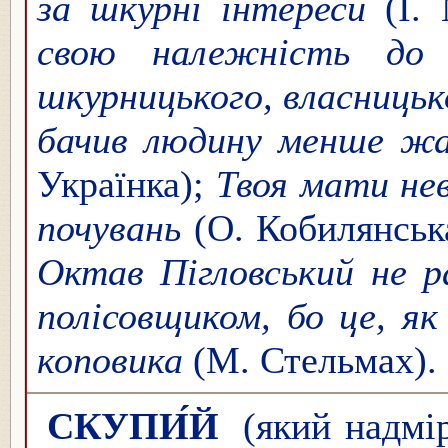
за шкурні інтереси
(І. 
свою належність до 
шкурницького, власниць
бачив людину менше жа
Українка);
Твоя мати нев
почувань
(О. Кобилянськ
Октав Пігловський не р
полісовщиком, бо це, я
коповика
(М. Стельмах).
СКУПИ́Й
(який надмір