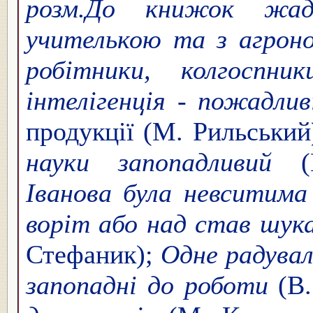
розм.
До книжок жад
учителькою та з агрон
робітники, колгоспни
інтелігенція - пожадли
продукції (М. Рильськи
науки запопадливий
(М
Іванова була невситима
воріт або над став шук
Стефаник);
Одне радувал
запопадні до роботи
(В.