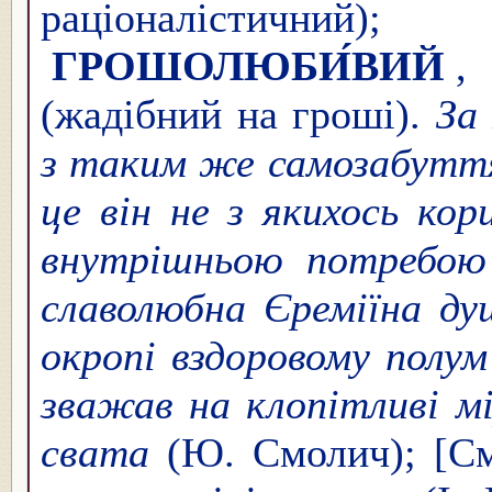
раціоналісти
ГРОШОЛЮБИ́ВИЙ
(жадібний на гроші).
За
з таким же самозабуттям
це він не з якихось кор
внутрішньою потребою
славолюбна Єреміїна душ
окропі в
здоровому полум
зважав на клопітливі м
свата
(Ю. Смолич); [С