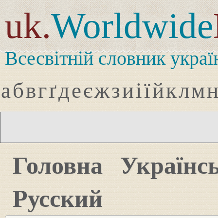
uk.
Worldwide
Всесвітній словник украї
а
б
в
г
ґ
д
е
є
ж
з
и
і
ї
й
к
л
м
Головна
Українс
Русский