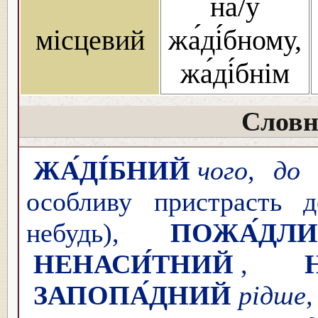
на/у
місцевий
жа́ді́бному,
жа́ді́бнім
Словн
ЖА́ДІ́БНИЙ
чого, до
особливу пристрасть 
небудь),
ПОЖА́ДЛ
НЕНАСИ́ТНИЙ
,
ЗАПОПА́ДНИЙ
рідше,