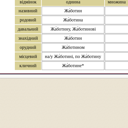
відмінок
однина
множина
називний
Жа́ботин
родовий
Жа́ботина
давальний
Жа́ботину, Жа́ботинові
знахідний
Жа́ботин
орудний
Жа́ботином
місцевий
на/у Жа́ботині, по Жа́ботину
кличний
Жа́ботине*