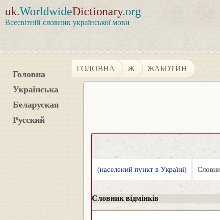
uk.
Worldwide
Dictionary
.org
Всесвітній словник української мови
ГОЛОВНА
Ж
ЖАБОТИН
Головна
Українська
Беларуская
Русский
(населений пункт в Україні)
Словни
Словник відмінків