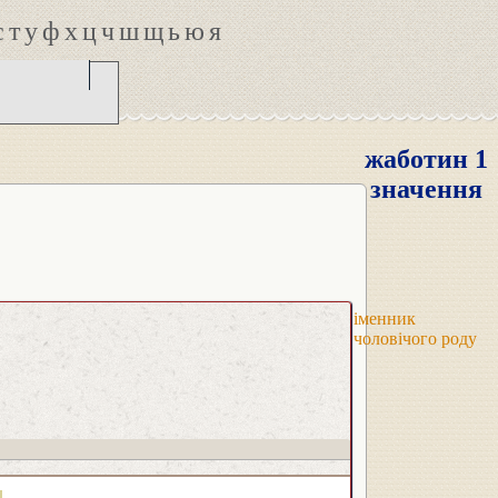
с
т
у
ф
х
ц
ч
ш
щ
ь
ю
я
жаботин 1
значення
іменник
чоловічого роду