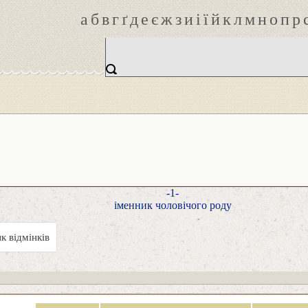
а
б
в
г
ґ
д
е
є
ж
з
и
і
ї
й
к
л
м
н
о
п
р
-1-
іменник чоловічого роду
к відмінків