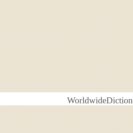
WorldwideDiction