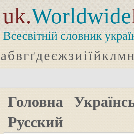
uk.
Worldwide
Всесвітній словник украї
а
б
в
г
ґ
д
е
є
ж
з
и
і
ї
й
к
л
м
Головна
Українс
Русский