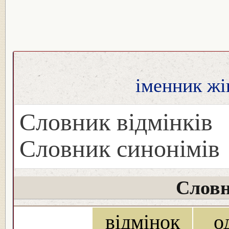
іменник жі
Словник відмінків
Словник синонімів
Словн
відмінок
о