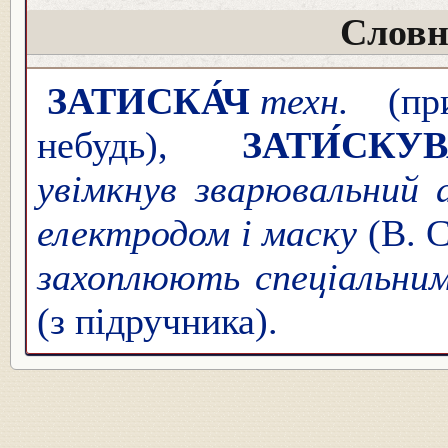
Словн
ЗАТИСКА́Ч
техн.
(при
небудь),
ЗАТИ́СКУ
увімкнув зварювальний 
електродом і маску
(В. 
захоплюють спеціальни
(з підручника).