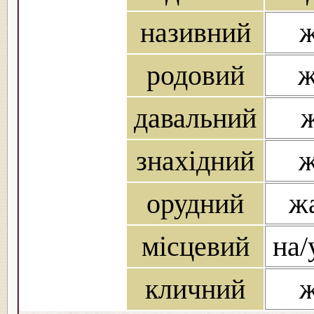
називний
ж
родовий
ж
давальний
ж
знахідний
ж
орудний
ж
місцевий
на/
кличний
ж