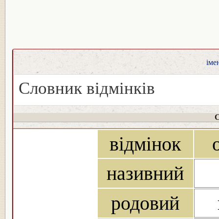
іме
Словник відмінків
С
відмінок
називний
родовий