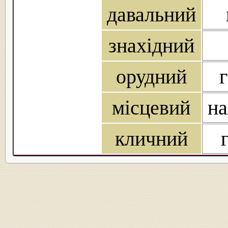
давальний
знахідний
орудний
г
місцевий
на
кличний