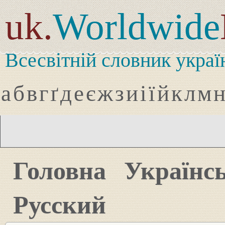
uk.
Worldwide
Всесвітній словник украї
а
б
в
г
ґ
д
е
є
ж
з
и
і
ї
й
к
л
м
Головна
Українс
Русский