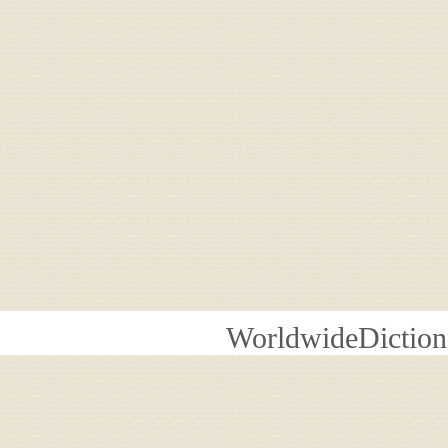
WorldwideDiction