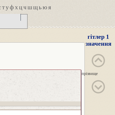
с
т
у
ф
х
ц
ч
ш
щ
ь
ю
я
гітлер 1
значення
прізвище