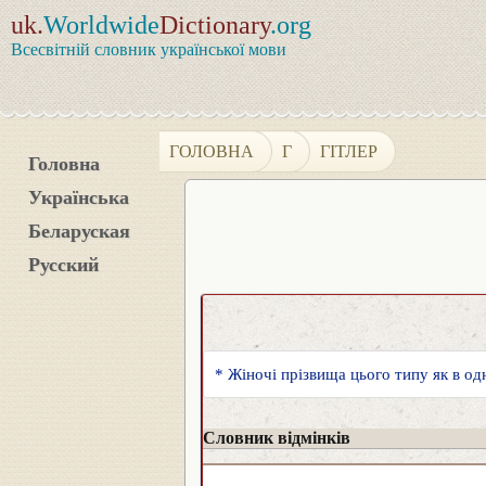
uk.
Worldwide
Dictionary
.org
Всесвітній словник української мови
ГОЛОВНА
Г
ГІТЛЕР
Головна
Українська
Беларуская
Русский
* Жіночі прізвища цього типу як в од
Словник відмінків