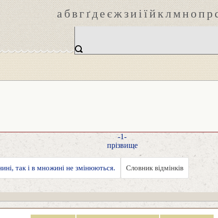
а
б
в
г
ґ
д
е
є
ж
з
и
і
ї
й
к
л
м
н
о
п
р
-1-
прізвище
нині, так і в множині не змінюються.
Словник відмінків