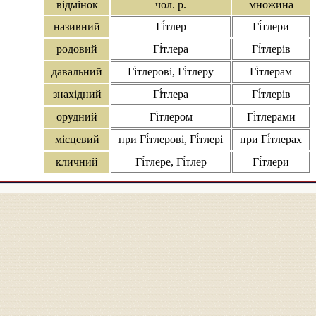
відмінок
чол. р.
множина
називний
Гі́тлер
Гі́тлери
родовий
Гі́тлера
Гі́тлерів
давальний
Гі́тлерові, Гі́тлеру
Гі́тлерам
знахідний
Гі́тлера
Гі́тлерів
орудний
Гі́тлером
Гі́тлерами
місцевий
при Гі́тлерові, Гі́тлері
при Гі́тлерах
кличний
Гі́тлере, Гі́тлер
Гі́тлери