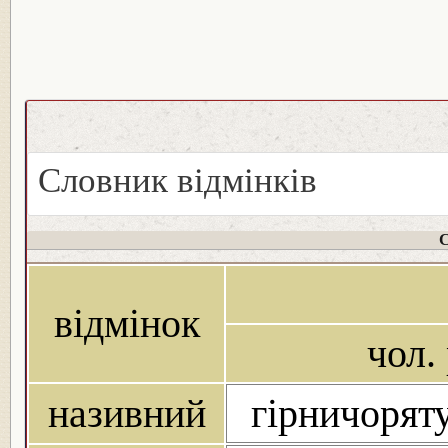
Словник відмінків
С
відмінок
чол. 
називний
гірничоряту