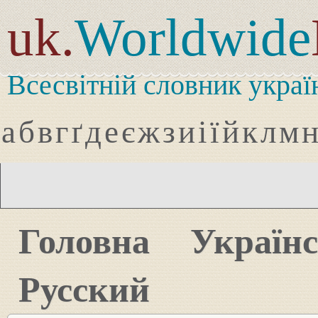
uk.
Worldwide
Всесвітній словник украї
а
б
в
г
ґ
д
е
є
ж
з
и
і
ї
й
к
л
м
Головна
Україн
Русский