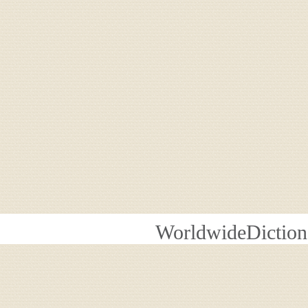
WorldwideDiction