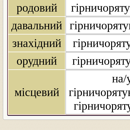
родовий
гірничоряту
давальний
гірничоряту
знахідний
гірничоряту
орудний
гірничорят
на/
місцевий
гірничорятув
гірничоряту