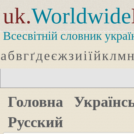
uk.
Worldwide
Всесвітній словник украї
а
б
в
г
ґ
д
е
є
ж
з
и
і
ї
й
к
л
м
Головна
Українс
Русский