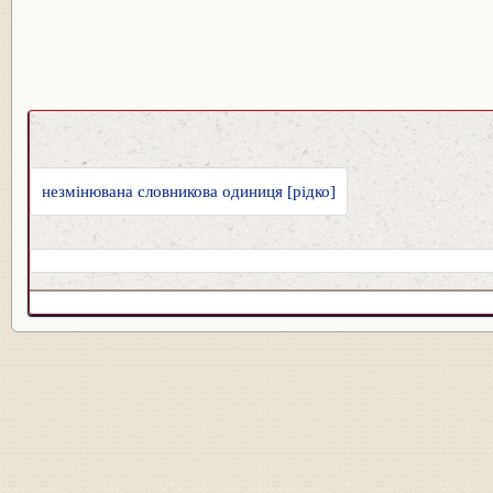
незмінювана словникова одиниця [рідко]