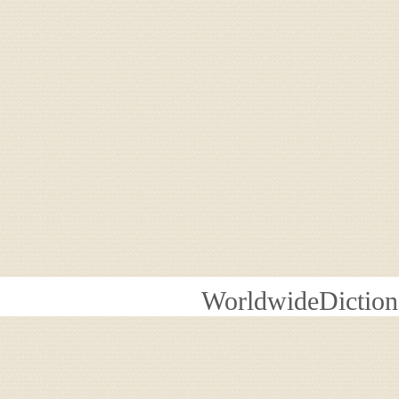
WorldwideDiction