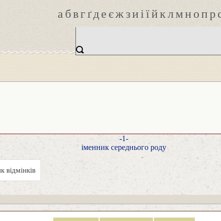
а
б
в
г
ґ
д
е
є
ж
з
и
і
ї
й
к
л
м
н
о
п
р
-1-
іменник середнього роду
к відмінків