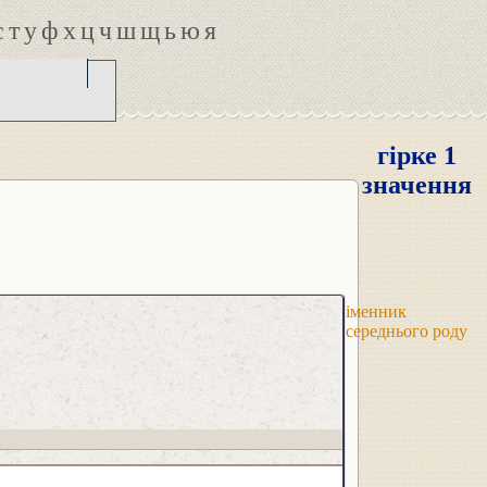
с
т
у
ф
х
ц
ч
ш
щ
ь
ю
я
гірке 1
значення
іменник
середнього роду