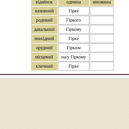
відмінок
однина
множина
називний
Гірке́
родовий
Гірко́го
давальний
Гірко́му
знахідний
Гірке́
орудний
Гірки́м
місцевий
на/у Гірко́му
кличний
Гірке́