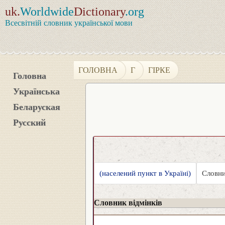
uk.
Worldwide
Dictionary
.org
Всесвітній словник української мови
ГОЛОВНА
Г
ГІРКЕ
Головна
Українська
Беларуская
Русский
(населений пункт в Україні)
Словни
Словник відмінків