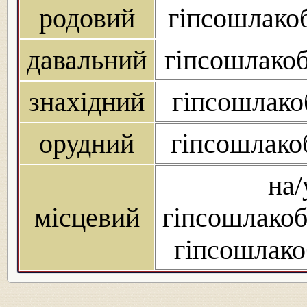
родовий
гіпсошлакоб
давальний
гіпсошлакоб
знахідний
гіпсошлако
орудний
гіпсошлако
на/
місцевий
гіпсошлакоб
гіпсошлако