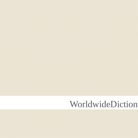
WorldwideDiction