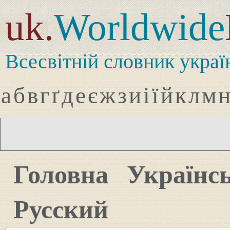
uk.
Worldwide
Всесвітній словник украї
а
б
в
г
ґ
д
е
є
ж
з
и
і
ї
й
к
л
м
Головна
Українс
Русский