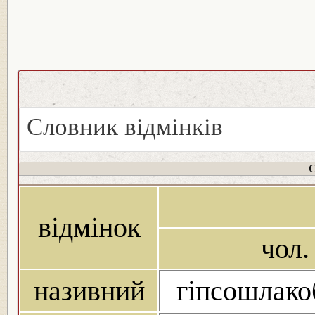
Словник відмінків
С
відмінок
чол.
називний
гіпсошлако