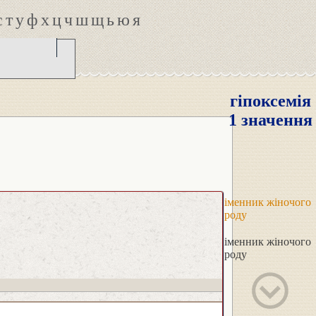
с
т
у
ф
х
ц
ч
ш
щ
ь
ю
я
гіпоксемія
1 значення
іменник жіночого
роду
іменник жіночого
роду