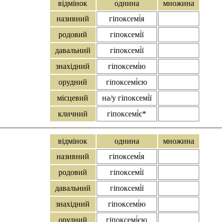
відмінок
однина
множина
називний
гіпоксемі́я
родовий
гіпоксемі́ї
давальний
гіпоксемі́ї
знахідний
гіпоксемі́ю
орудний
гіпоксемі́єю
місцевий
на/у гіпоксемі́ї
кличний
гіпоксемі́є*
відмінок
однина
множина
називний
гіпоксемі́я
родовий
гіпоксемі́ї
давальний
гіпоксемі́ї
знахідний
гіпоксемі́ю
орудний
гіпоксемі́єю