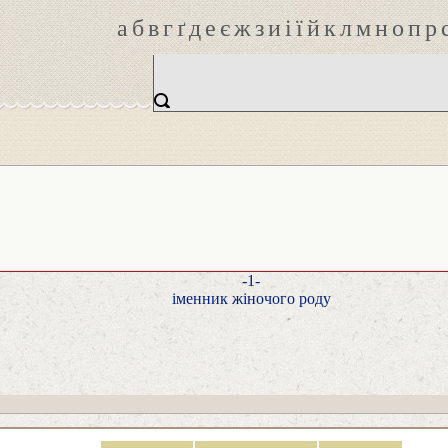
а
б
в
г
ґ
д
е
є
ж
з
и
і
ї
й
к
л
м
н
о
п
р
-1-
іменник жіночого роду