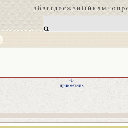
а
б
в
г
ґ
д
е
є
ж
з
и
і
ї
й
к
л
м
н
о
п
р
-1-
прикметник