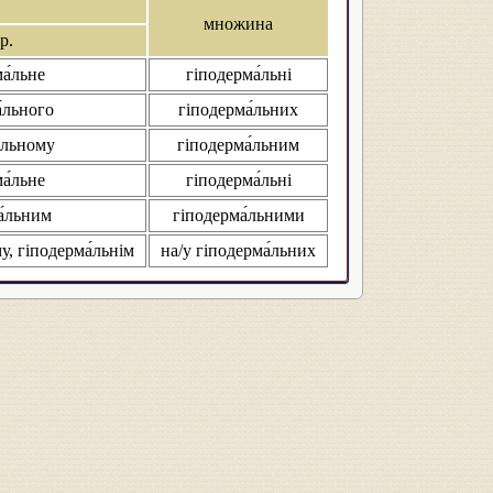
множина
р.
а́льне
гіподерма́льні
́льного
гіподерма́льних
́льному
гіподерма́льним
а́льне
гіподерма́льні
а́льним
гіподерма́льними
у, гіподерма́льнім
на/у гіподерма́льних