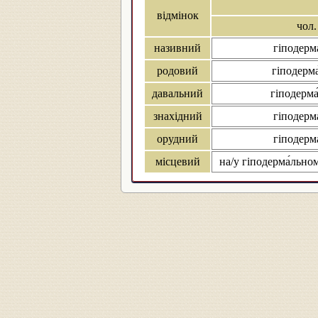
відмінок
чол.
називний
гіподерм
родовий
гіподерма
давальний
гіподерма
знахідний
гіподерм
орудний
гіподерм
місцевий
на/у гіподерма́льном