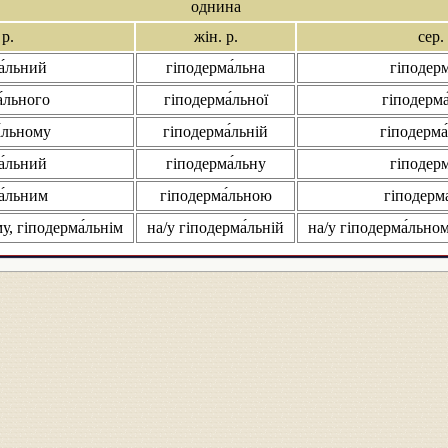
однина
 р.
жін. р.
сер. 
а́льний
гіподерма́льна
гіподерм
́льного
гіподерма́льної
гіподерма
́льному
гіподерма́льній
гіподерма
а́льний
гіподерма́льну
гіподерм
а́льним
гіподерма́льною
гіподерм
у, гіподерма́льнім
на/у гіподерма́льній
на/у гіподерма́льном