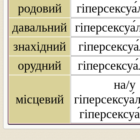
родовий
гіперсексуа
давальний
гіперсексуа
знахідний
гіперсексуа
орудний
гіперсексуа
на/у
місцевий
гіперсексуа́
гіперсексуа