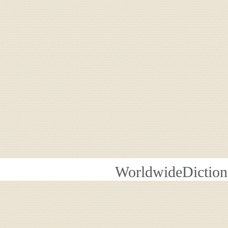
WorldwideDiction