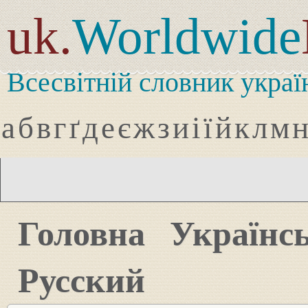
uk.
Worldwide
Всесвітній словник украї
а
б
в
г
ґ
д
е
є
ж
з
и
і
ї
й
к
л
м
Головна
Українс
Русский