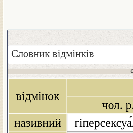
Словник відмінків
С
відмінок
чол. р
називний
гіперсексуа