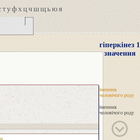
с
т
у
ф
х
ц
ч
ш
щ
ь
ю
я
гіперкінез 1
значення
іменник
чоловічого роду
іменник
чоловічого роду