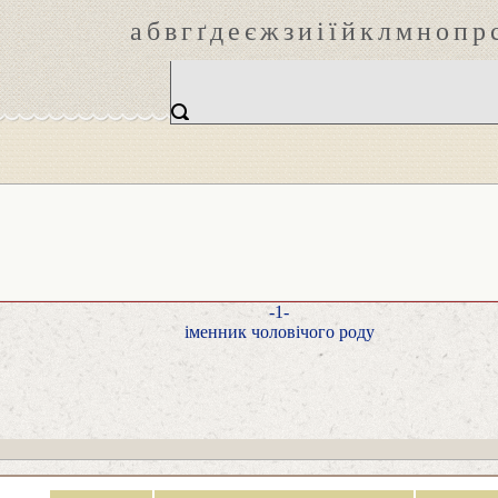
а
б
в
г
ґ
д
е
є
ж
з
и
і
ї
й
к
л
м
н
о
п
р
-1-
іменник чоловічого роду