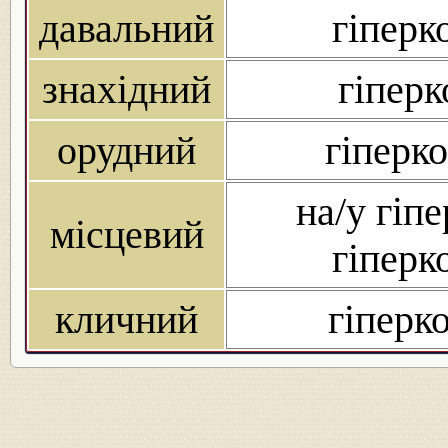
давальний
гіперк
знахідний
гіперк
орудний
гіперк
на/у гіп
місцевий
гіперк
кличний
гіперк