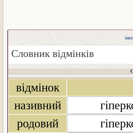
іме
Словник відмінків
С
відмінок
називний
гіперк
родовий
гіперк