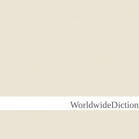
WorldwideDiction