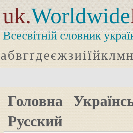
uk.
Worldwide
Всесвітній словник украї
а
б
в
г
ґ
д
е
є
ж
з
и
і
ї
й
к
л
м
Головна
Українс
Русский