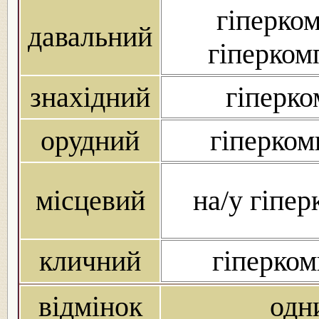
гіперком
давальний
гіперкомп
знахідний
гіперко
орудний
гіперком
місцевий
на/у гіпер
кличний
гіперком
відмінок
одн