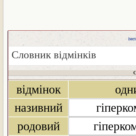
іме
Словник відмінків
С
відмінок
одн
називний
гіперко
родовий
гіперком