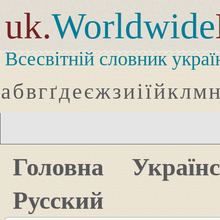
uk.
Worldwide
Всесвітній словник украї
а
б
в
г
ґ
д
е
є
ж
з
и
і
ї
й
к
л
м
Головна
Україн
Русский