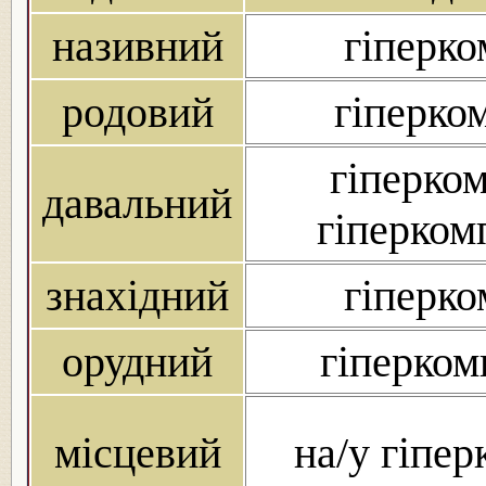
називний
гіперко
родовий
гіперком
гіперком
давальний
гіперкомп
знахідний
гіперко
орудний
гіперком
місцевий
на/у гіпер