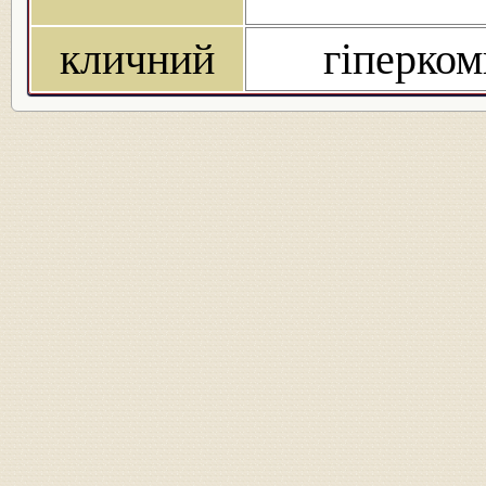
кличний
гіперком