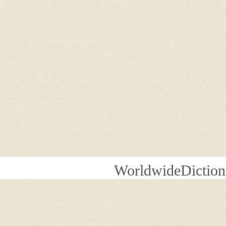
WorldwideDiction