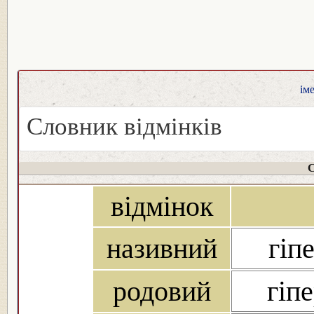
ім
Словник відмінків
С
відмінок
називний
гіп
родовий
гіп