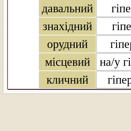
давальний
гіп
знахідний
гіп
орудний
гіпе
місцевий
на/у г
кличний
гіпе