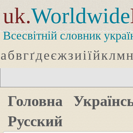
uk.
Worldwide
Всесвітній словник украї
а
б
в
г
ґ
д
е
є
ж
з
и
і
ї
й
к
л
м
Головна
Українс
Русский