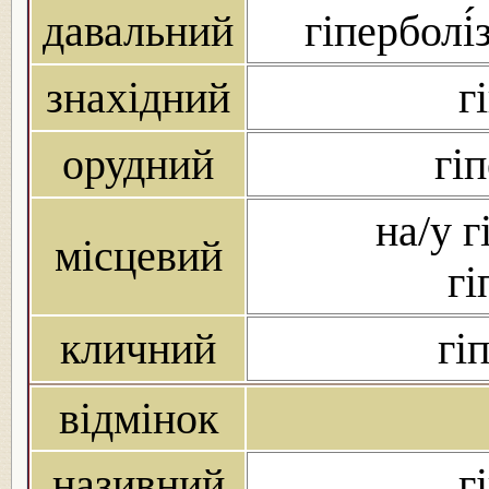
давальний
гіперболі́
знахідний
г
орудний
гі
на/у г
місцевий
гі
кличний
гі
відмінок
називний
г