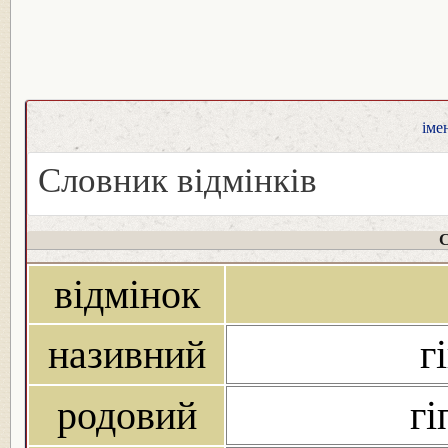
іме
Словник відмінків
С
відмінок
називний
г
родовий
гі