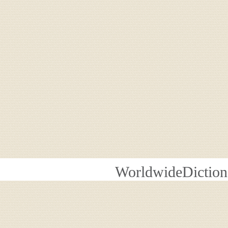
WorldwideDiction