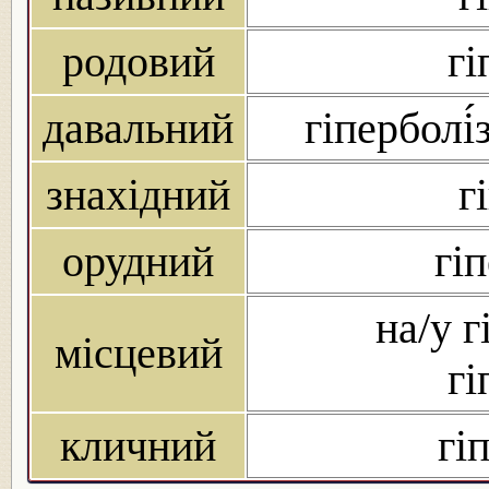
родовий
гі
давальний
гіперболі́
знахідний
г
орудний
гі
на/у г
місцевий
гі
кличний
гі