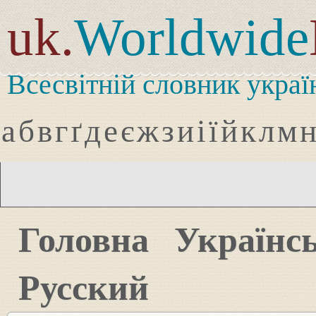
uk.
Worldwide
Всесвітній словник украї
а
б
в
г
ґ
д
е
є
ж
з
и
і
ї
й
к
л
м
Головна
Українс
Русский