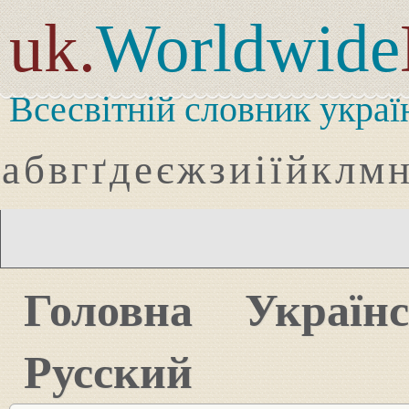
uk.
Worldwide
Всесвітній словник украї
а
б
в
г
ґ
д
е
є
ж
з
и
і
ї
й
к
л
м
Головна
Україн
Русский