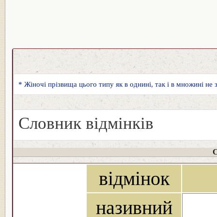
* Жіночі прізвища цього типу як в однині, так і в множині не
Словник відмінків
С
відмінок
називний