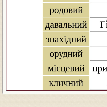
родовий
давальний
Гі
знахідний
орудний
місцевий
при 
кличний