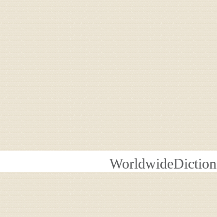
WorldwideDiction