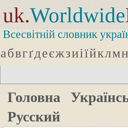
uk.
Worldwide
Всесвітній словник украї
а
б
в
г
ґ
д
е
є
ж
з
и
і
ї
й
к
л
м
Головна
Українс
Русский