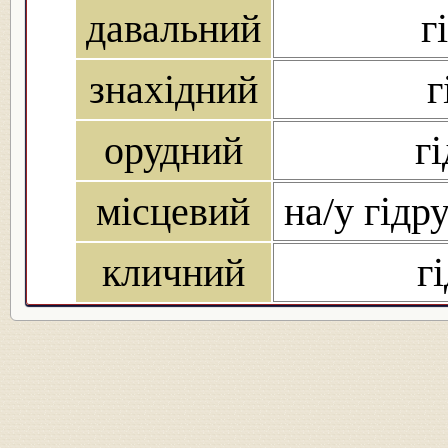
давальний
г
знахідний
г
орудний
г
місцевий
на/у гідру
кличний
г