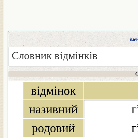
іме
Словник відмінків
С
відмінок
називний
г
родовий
г