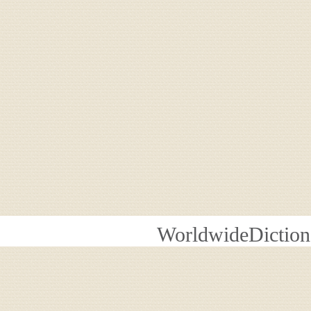
WorldwideDiction