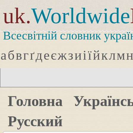
uk.
Worldwide
Всесвітній словник украї
а
б
в
г
ґ
д
е
є
ж
з
и
і
ї
й
к
л
м
Головна
Українс
Русский