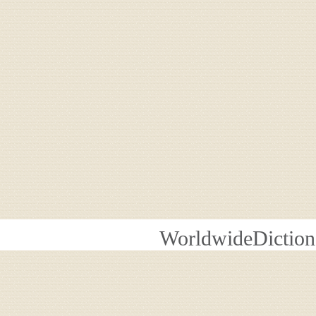
WorldwideDiction