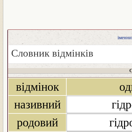
іменник
Словник відмінків
С
відмінок
од
називний
гідр
родовий
гідр