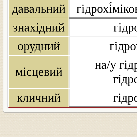
давальний
гідрохі́міко
знахідний
гідр
орудний
гідро
на/у гід
місцевий
гідр
кличний
гідр