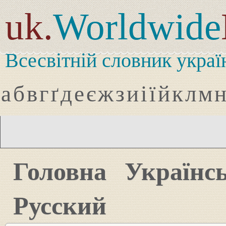
uk.
Worldwide
Всесвітній словник украї
а
б
в
г
ґ
д
е
є
ж
з
и
і
ї
й
к
л
м
Головна
Українс
Русский