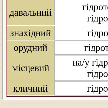
гідрот
давальний
гідро
знахідний
гідро
орудний
гідро
на/у гідр
місцевий
гідро
кличний
гідро