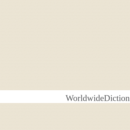
WorldwideDiction