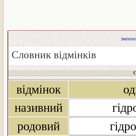
іменник
Словник відмінків
С
відмінок
од
називний
гідр
родовий
гідро