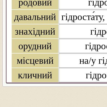
родовий
гідр
давальний
гідроста́ту,
знахідний
гідр
орудний
гідро
місцевий
на/у гі
кличний
гідро