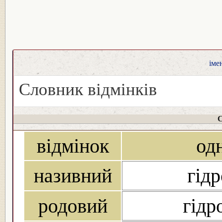
іме
Словник відмінків
С
відмінок
од
називний
гідр
родовий
гідр