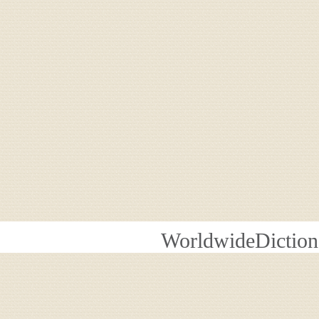
WorldwideDiction