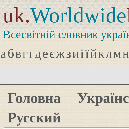
uk.
Worldwide
Всесвітній словник украї
а
б
в
г
ґ
д
е
є
ж
з
и
і
ї
й
к
л
м
Головна
Україн
Русский