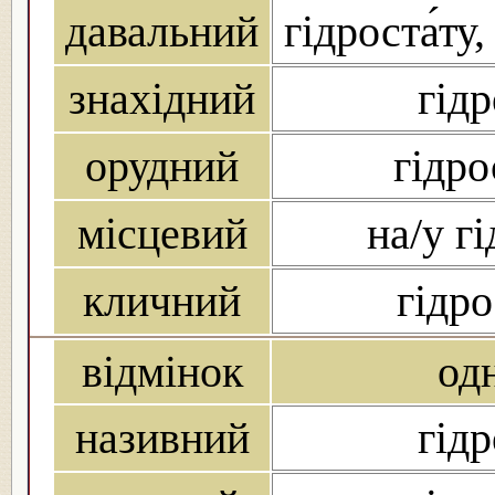
давальний
гідроста́ту,
знахідний
гідр
орудний
гідро
місцевий
на/у гі
кличний
гідро
відмінок
од
називний
гідр