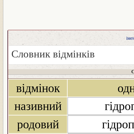
іме
Словник відмінків
С
відмінок
од
називний
гідро
родовий
гідроп