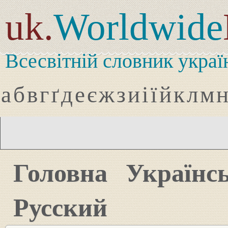
uk.
Worldwide
Всесвітній словник украї
а
б
в
г
ґ
д
е
є
ж
з
и
і
ї
й
к
л
м
Головна
Українс
Русский