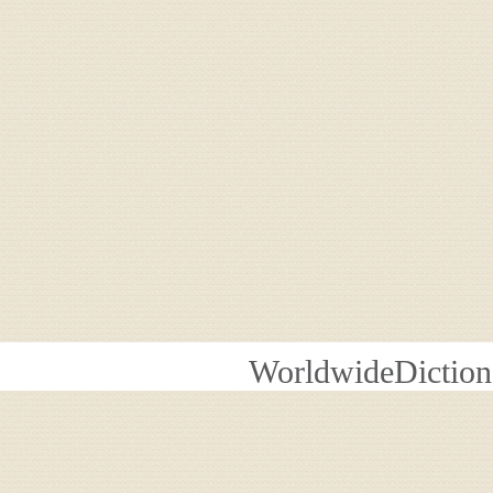
WorldwideDiction