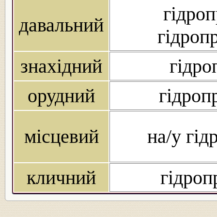
гідроп
давальний
гідропр
знахідний
гідро
орудний
гідроп
місцевий
на/у гід
кличний
гідроп