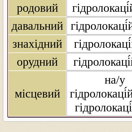
родовий
гідролокаці
давальний
гідролокаці
знахідний
гідролокаці
орудний
гідролокаці
на/у
місцевий
гідролокаці́
гідролокаці