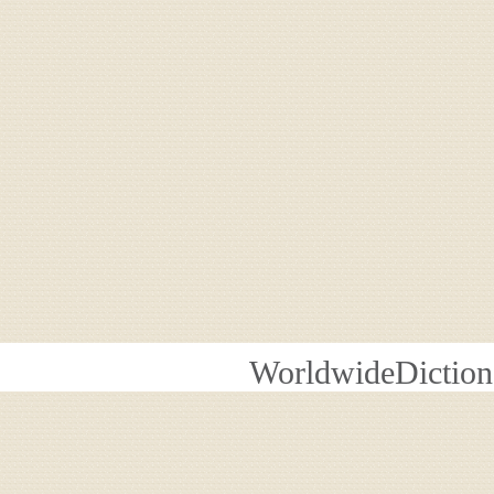
WorldwideDiction