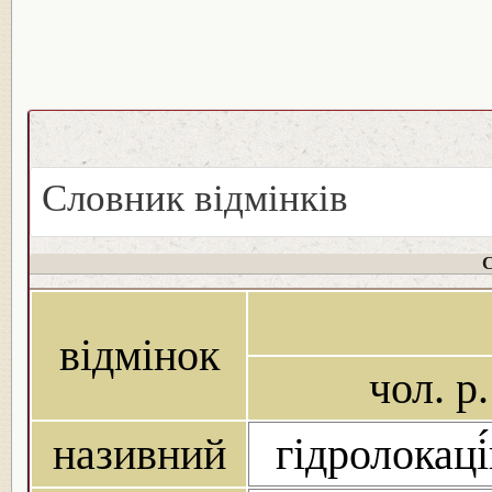
Словник відмінків
С
відмінок
чол. р.
називний
гідролокаці