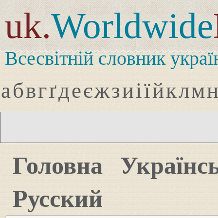
uk.
Worldwide
Всесвітній словник украї
а
б
в
г
ґ
д
е
є
ж
з
и
і
ї
й
к
л
м
Головна
Українс
Русский