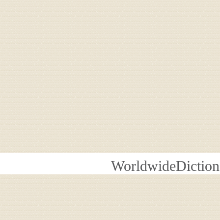
WorldwideDiction