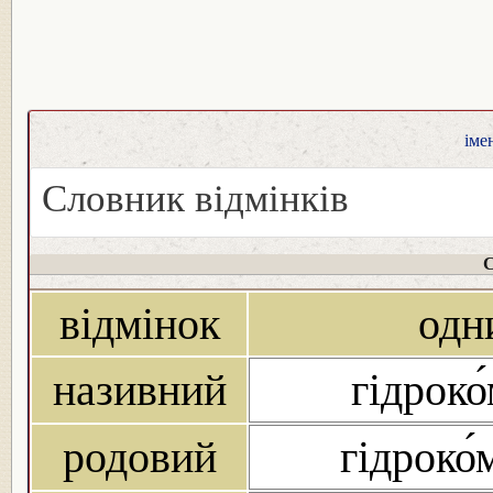
іме
Словник відмінків
С
відмінок
одн
називний
гідроко
родовий
гідроко