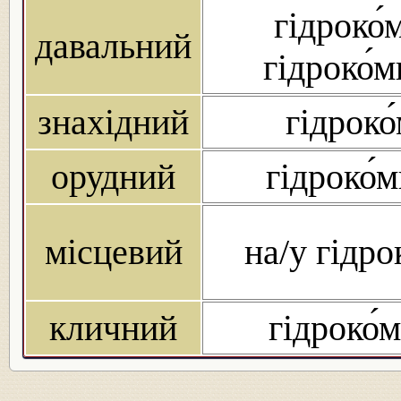
гідроко́
давальний
гідроко́
знахідний
гідроко
орудний
гідроко́
місцевий
на/у гідро
кличний
гідроко́