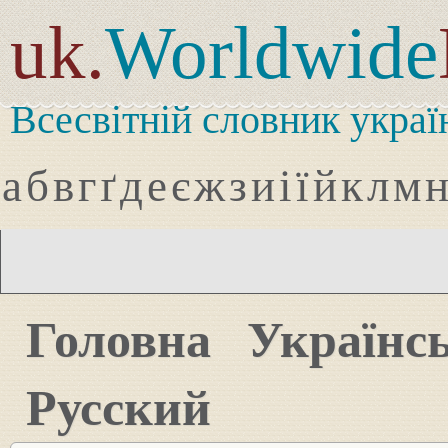
uk.
Worldwide
Всесвітній словник украї
а
б
в
г
ґ
д
е
є
ж
з
и
і
ї
й
к
л
м
Головна
Українс
Русский