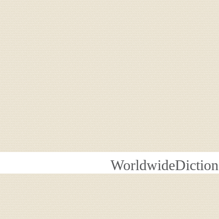
WorldwideDiction