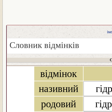
ім
Словник відмінків
С
відмінок
називний
гід
родовий
гід