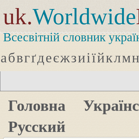
uk.
Worldwide
Всесвітній словник украї
а
б
в
г
ґ
д
е
є
ж
з
и
і
ї
й
к
л
м
Головна
Україн
Русский