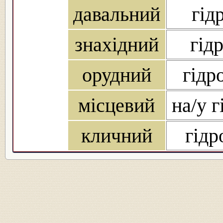
давальний
гід
знахідний
гід
орудний
гідр
місцевий
на/у г
кличний
гідр