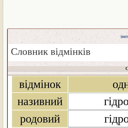
іме
Словник відмінків
С
відмінок
од
називний
гідро
родовий
гідро