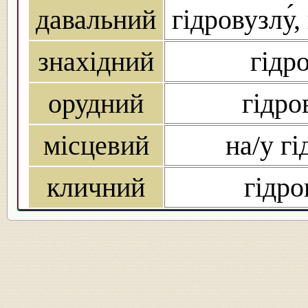
давальний
гідровузлу́,
знахідний
гідро
орудний
гідро
місцевий
на/у гі
кличний
гідро