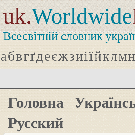
uk.
Worldwide
Всесвітній словник украї
а
б
в
г
ґ
д
е
є
ж
з
и
і
ї
й
к
л
м
Головна
Українс
Русский