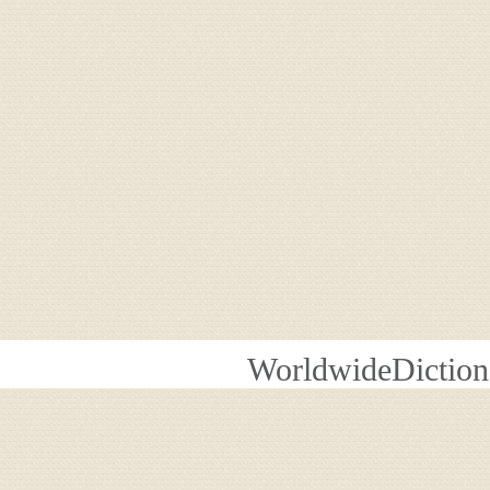
WorldwideDiction