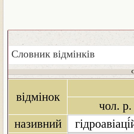
Словник відмінків
С
відмінок
чол. р.
називний
гідроавіаці