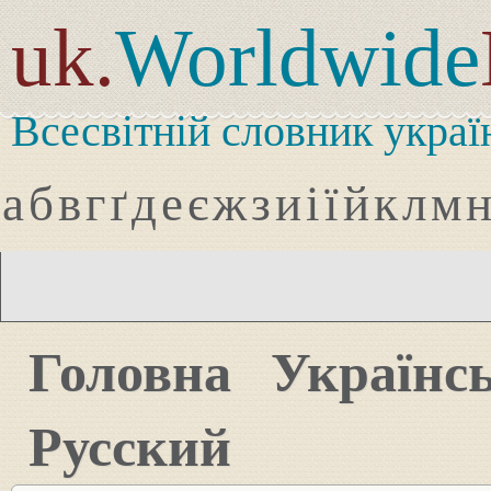
uk.
Worldwide
Всесвітній словник украї
а
б
в
г
ґ
д
е
є
ж
з
и
і
ї
й
к
л
м
Головна
Українс
Русский