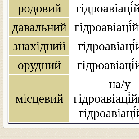
родовий
гідроавіаці́
давальний
гідроавіаці́
знахідний
гідроавіаці
орудний
гідроавіаці
на/у
місцевий
гідроавіаці́
гідроавіаці