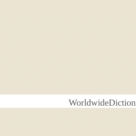
WorldwideDiction