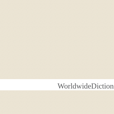
WorldwideDiction