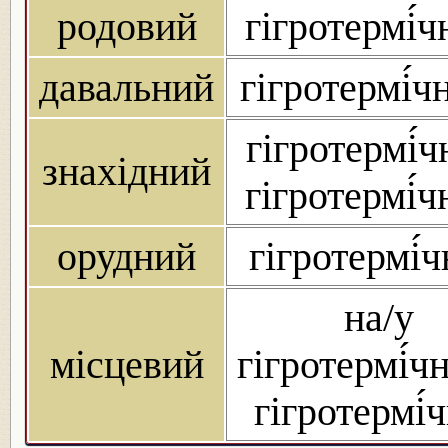
родовий
гігротермі́ч
давальний
гігротермі́ч
гігротермі́ч
знахідний
гігротермі́ч
орудний
гігротермі́
на/у
місцевий
гігротермі́ч
гігротермі́