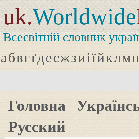
uk.
Worldwide
Всесвітній словник украї
а
б
в
г
ґ
д
е
є
ж
з
и
і
ї
й
к
л
м
Головна
Українс
Русский