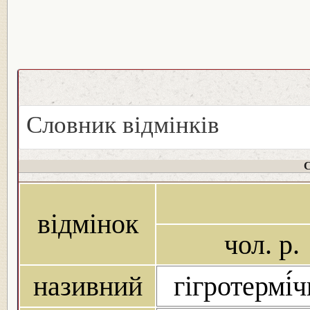
Словник відмінків
С
відмінок
чол. р.
називний
гігротермі́