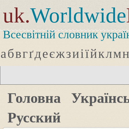
uk.
Worldwide
Всесвітній словник украї
а
б
в
г
ґ
д
е
є
ж
з
и
і
ї
й
к
л
м
Головна
Українс
Русский