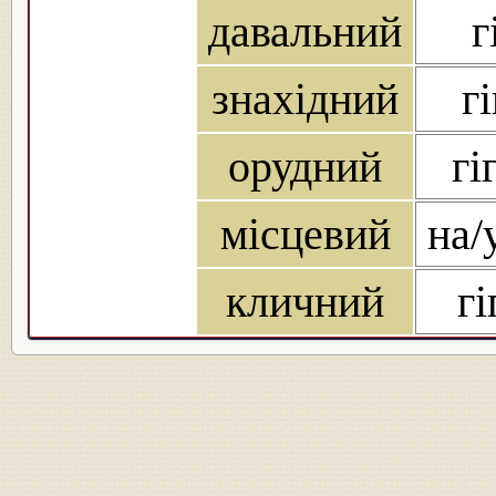
давальний
г
знахідний
г
орудний
гі
місцевий
на/
кличний
гі