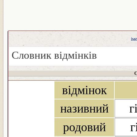
ім
Словник відмінків
С
відмінок
називний
г
родовий
г