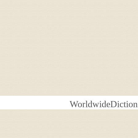
WorldwideDiction