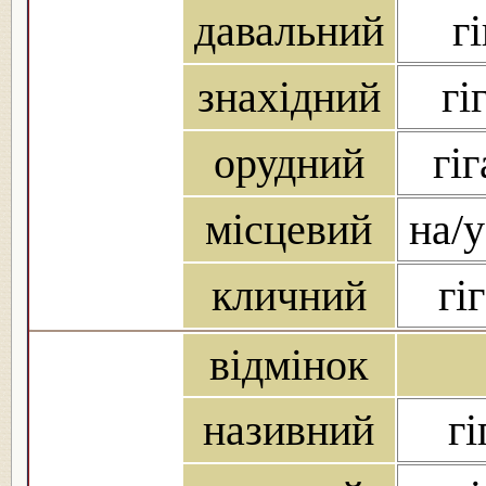
давальний
гі
знахідний
гі
орудний
гі
місцевий
на/у
кличний
гі
відмінок
називний
гі