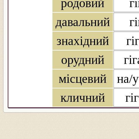
родовий
гі
давальний
гі
знахідний
гі
орудний
гі
місцевий
на/у
кличний
гі