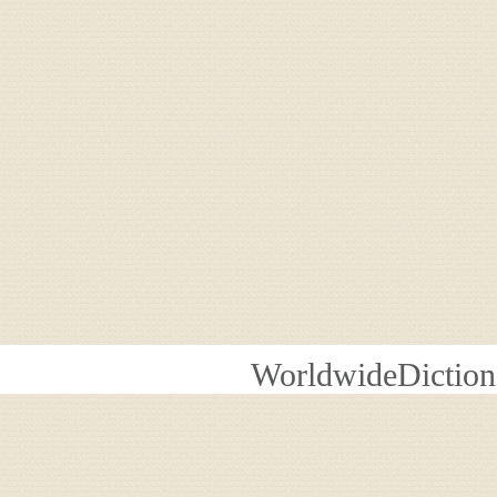
WorldwideDiction