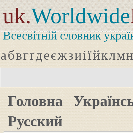
uk.
Worldwide
Всесвітній словник украї
а
б
в
г
ґ
д
е
є
ж
з
и
і
ї
й
к
л
м
Головна
Українс
Русский