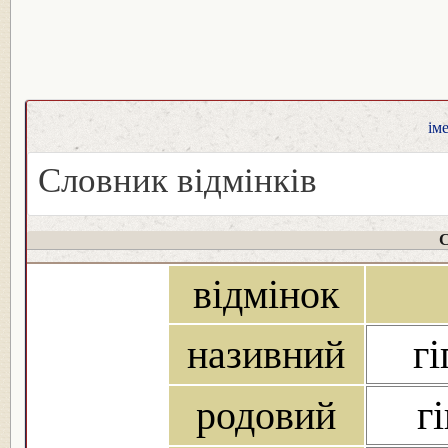
ім
Словник відмінків
С
відмінок
називний
гі
родовий
гі