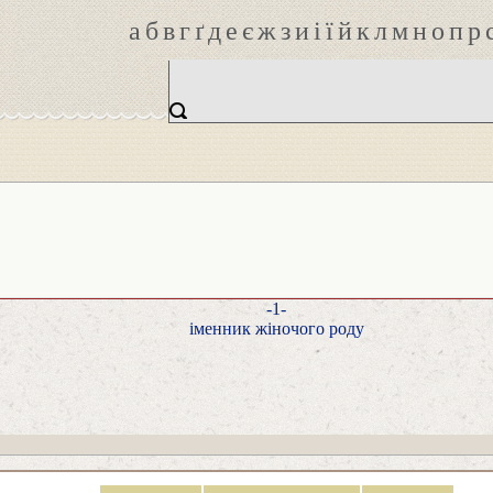
а
б
в
г
ґ
д
е
є
ж
з
и
і
ї
й
к
л
м
н
о
п
р
-1-
іменник жіночого роду