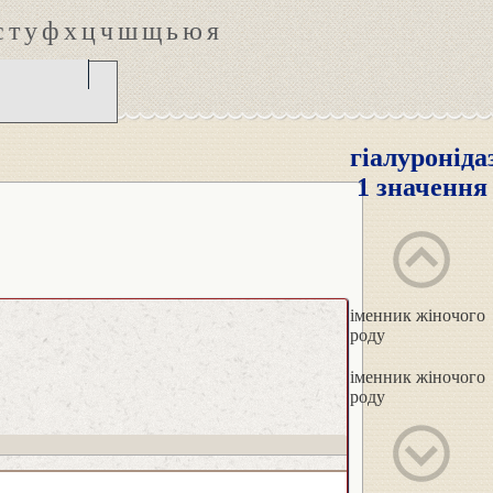
с
т
у
ф
х
ц
ч
ш
щ
ь
ю
я
гіалуроніда
1 значення
іменник жіночого
роду
іменник жіночого
роду