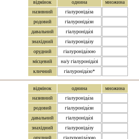
відмінок
однина
множина
називний
гіалуроніда́за
родовий
гіалуроніда́зи
давальний
гіалуроніда́зі
знахідний
гіалуроніда́зу
орудний
гіалуроніда́зою
місцевий
на/у гіалуроніда́зі
кличний
гіалуроніда́зо*
відмінок
однина
множина
називний
гіалуроніда́за
родовий
гіалуроніда́зи
давальний
гіалуроніда́зі
знахідний
гіалуроніда́зу
орудний
гіалуроніда́зою