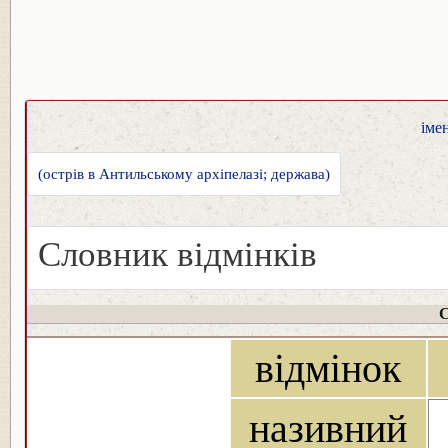
іме
(острів в Антильському архіпелазі; держава)
Словник відмінків
С
відмінок
називний