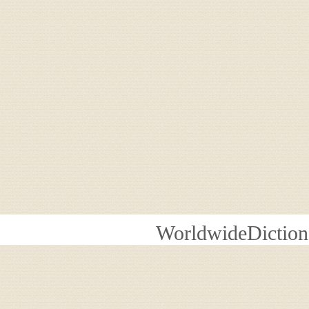
WorldwideDiction