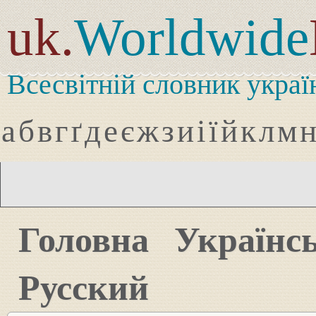
uk.
Worldwide
Всесвітній словник украї
а
б
в
г
ґ
д
е
є
ж
з
и
і
ї
й
к
л
м
Головна
Українс
Русский