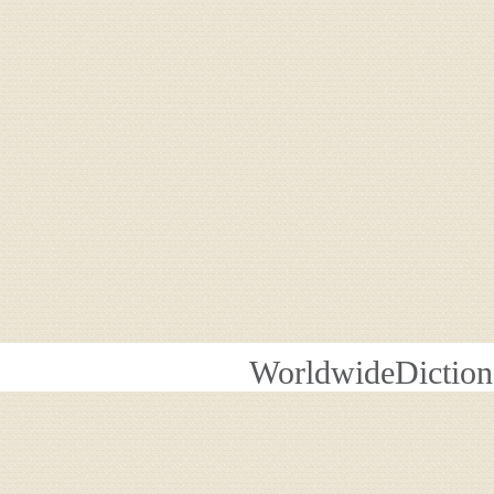
WorldwideDiction