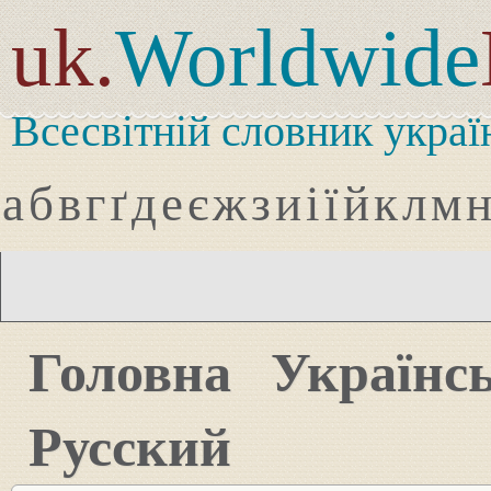
uk.
Worldwide
Всесвітній словник украї
а
б
в
г
ґ
д
е
є
ж
з
и
і
ї
й
к
л
м
Головна
Українс
Русский