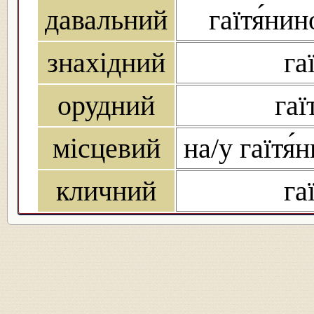
давальний
гаїтя́нин
знахідний
га
орудний
гаї
місцевий
на/у гаїтя́н
кличний
га