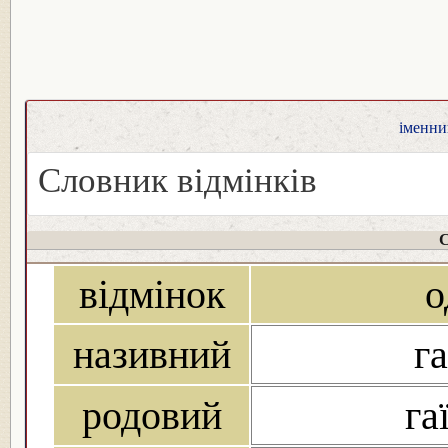
іменник
Словник відмінків
С
відмінок
о
називний
га
родовий
га