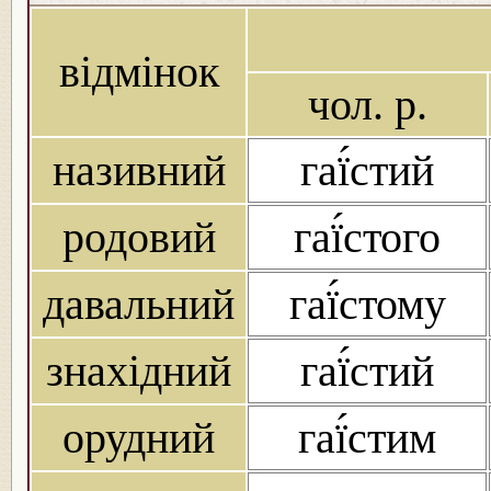
відмінок
чол. р.
називний
гаї́стий
родовий
гаї́стого
давальний
гаї́стому
знахідний
гаї́стий
орудний
гаї́стим