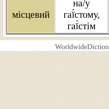
на/у
місцевий
гаї́стому,
гаї́стім
WorldwideDiction