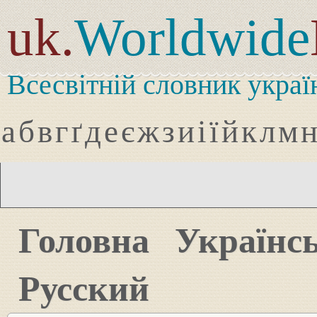
uk.
Worldwide
Всесвітній словник украї
а
б
в
г
ґ
д
е
є
ж
з
и
і
ї
й
к
л
м
Головна
Українс
Русский