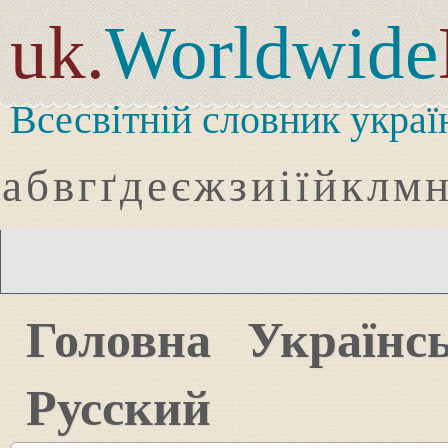
uk.
Worldwide
Всесвітній словник украї
а
б
в
г
ґ
д
е
є
ж
з
и
і
ї
й
к
л
м
Головна
Українс
Русский