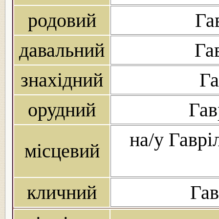
родовий
Га
давальний
Га
знахідний
Га
орудний
Гав
на/у Гавріл
місцевий
кличний
Гав