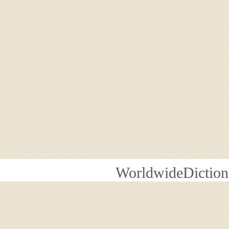
WorldwideDiction