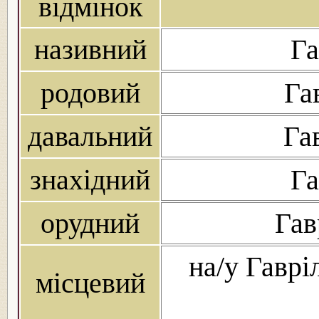
відмінок
називний
Га
родовий
Га
давальний
Га
знахідний
Га
орудний
Гав
на/у Гавріл
місцевий