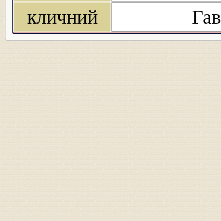
кличний
Гав