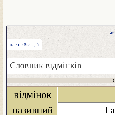
іме
(місто в Болгарії)
Словник відмінків
С
відмінок
називний
Га