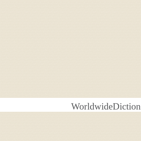
WorldwideDiction