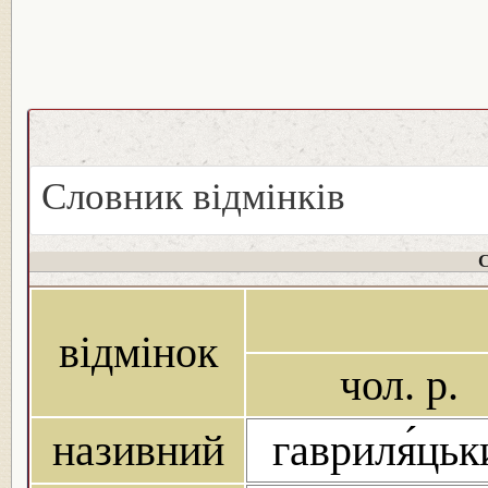
Словник відмінків
С
відмінок
чол. р.
називний
гавриля́цьк