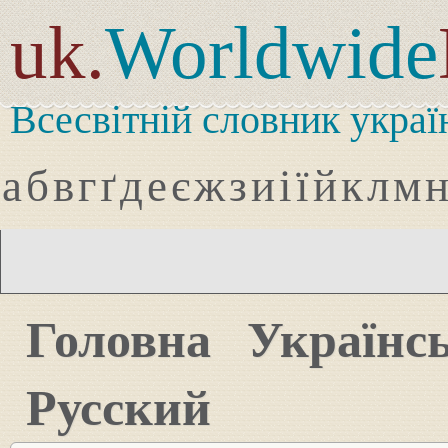
uk.
Worldwide
Всесвітній словник украї
а
б
в
г
ґ
д
е
є
ж
з
и
і
ї
й
к
л
м
Головна
Українс
Русский