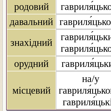
родовий
гавриля́цьк
давальний
гавриля́цьк
гавриля́цьк
знахідний
гавриля́цьк
орудний
гавриля́цьк
на/у
місцевий
гавриля́цько
гавриля́цьк