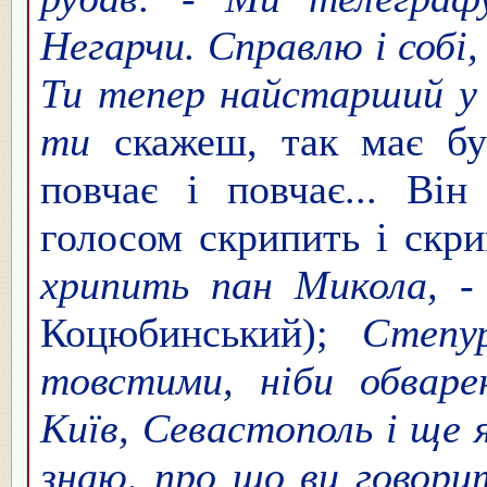
Негарчи. Справлю і собі,
Ти тепер найстарший у 
ти
скажеш, так має бу
повчає і повчає... Ві
голосом скрипить і скр
хрипить пан Микола, -
Коцюбинський);
Степур
товстими, ніби обваре
Київ, Севастополь і ще я
знаю, про що ви говори