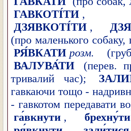
ГА́ВКАТИ
(про собак, л
ГАВКОТІ́ТИ
,
ДЗЯВКОТІ́ТИ
,
ДЗЯ
(про маленького собаку,
РЯ́ВКАТИ
розм.
(груб
ВАЛУВА́ТИ
(перев. п
тривалий час);
ЗАЛИ
гавкаючи тощо - надрив
- гавкотом передавати во
га́вкнути
,
брехну́ти
ря́вкнути
,
зали́тися