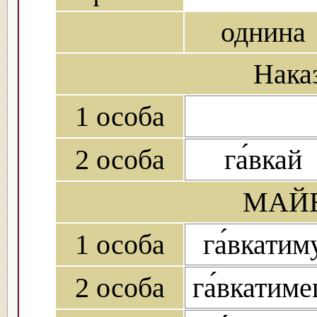
однина
Нака
1 особа
2 особа
га́вкай
МАЙБ
1 особа
га́вкатим
2 особа
га́вкатим