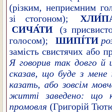
(різким, неприємним го
зі стогоном);
ХЛИ́П
СИЧА́ТИ
(з присвисто
голосом);
ШИПІ́ТИ
ро
замість свистячих або п
Я говорив так довго й 
сказав, що буде з мене
казать, або зовсім мов
житті заведено: що 
промовля
(Григорій Тют