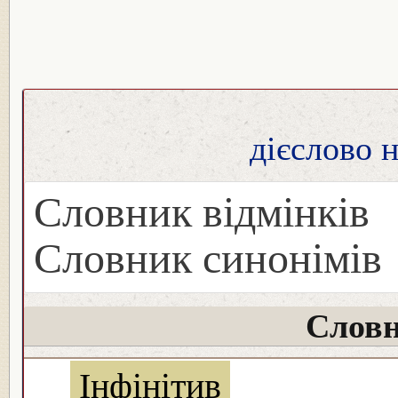
дієслово 
Словник відмінків
Словник синонімів
Словн
Інфінітив