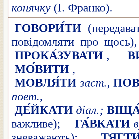
конячку
(І. Франко).
ГОВОРИ́ТИ
(передава
повідомляти про щось)
ПРОКА́ЗУВАТИ
,
В
МО́ВИТИ
,
МОВЛЯ́ТИ
заст.,
ПОВ
пое
ДЕ́ЙКАТИ
діал.;
ВІЩА
важливе);
ГА́ВКАТИ
в
зневажають);
ТЯГТИ