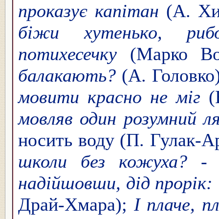
проказує капітан
(А. Х
біжи хутенько, риб
потихесечку
(Марко В
балакають?
(А. Головко
мовити красно не міг
(
мовляв один розумний лях
носить воду (П. Гулак-А
школи без кожуха? - 
надійшовши, дід прорік: "
Драй-Хмара);
І плаче, п