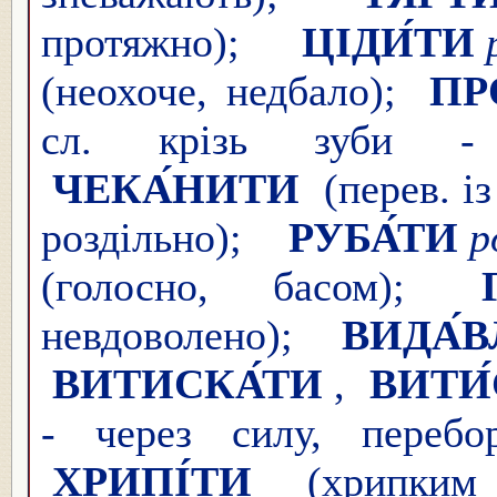
протяжно);
ЦІДИ́ТИ
(неохоче, недбало);
ПР
сл. крізь зуби -
ЧЕКА́НИТИ
(перев. із
роздільно);
РУБА́ТИ
р
(голосно, басом);
невдоволено);
ВИДА́
ВИТИСКА́ТИ
,
ВИТИ
- через силу, перебо
ХРИПІ́ТИ
(хрипким