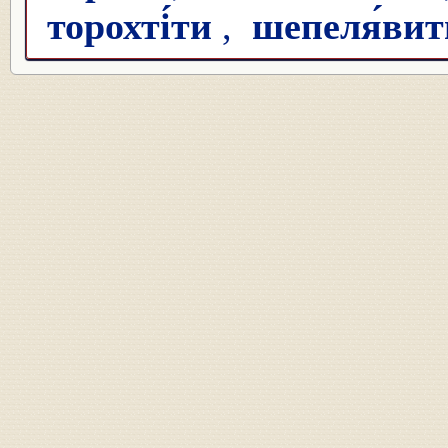
торохті́ти
,
шепеля́вит