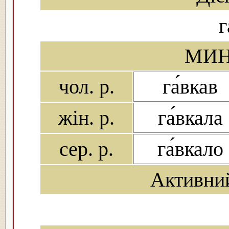
г
МИН
чол. р.
га́вкав
жін. р.
га́вкала
сер. р.
га́вкало
Активни