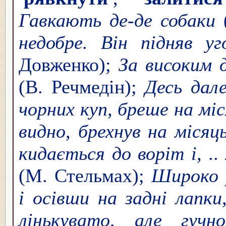
Гавкають де-де собаки
(
недобре. Він підняв уг
Довженко);
За високим 
(В. Речмедін);
Десь дале
чорних куп, бреше на міс
видно, брехнув на місяц
кидається до воріт і, ..
(М. Стельмах);
Широко 
і осівши на задні лапки
лінькувато, але гучн