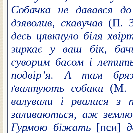
Собачка не давався до 
дзяволив, скавучав
(П. З
десь цявкнуло біля хвір
зиркає у ваш бік, бач
суворим басом і летить
подвір’я. А там бря
ґвалтують собаки
(М. 
валували і рвалися з 
заливаються, аж землю
Гурмою біжать
[пси]
д