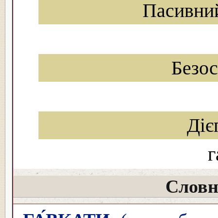
Пасивни
Безо
Діє
г
Словн