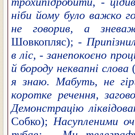
трохи
підробити
,
- ціди
ніби йому було важко 
не говорив, а зневаж
Шовкопляс);
- Припізнил
в ліс, - занепокоєно пр
й бороду неквапні слова
(
я знаю. Мабуть, не гі
коротке речення, загов
Демонстрацію ліквідован
Собко);
Насупленими оч
рубав: - Ми телеграф