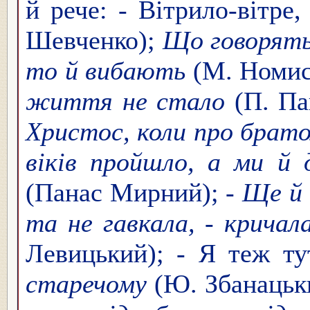
й рече: - Вітрило-вітре,
Шевченко);
Що говорять,
то й вибають
(М. Номис
життя не стало
(П. Па
Христос, коли про братол
віків пройшло, а ми й
(Панас Мирний);
- Ще й 
та не гавкала, - крича
Левицький);
-
Я теж тут
старечому
(Ю. Збанацьк