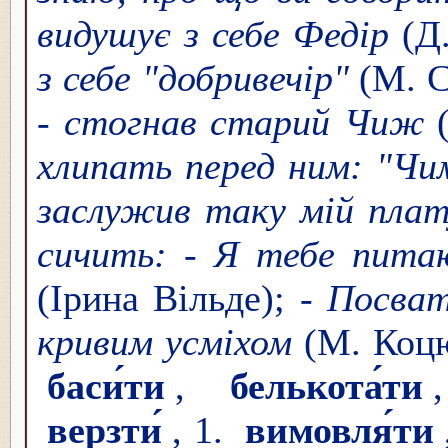
видушує з себе Федір
(Д
з себе "добривечір"
(М. С
- стогнав старий Чиж
(
хлипать перед ним: "Чи
заслужив таку мій плат
сичить: - Я тебе питаю
(Ірина Вільде);
- Посват
кривим усміхом
(М. Коцю
баси́ти
,
белькота́ти
верзти́
, 1.
вимовля́ти