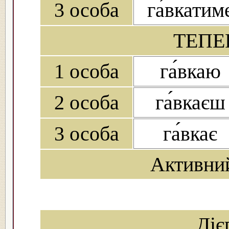
3 особа
га́вкатим
ТЕПЕ
1 особа
га́вкаю
2 особа
га́вкаєш
3 особа
га́вкає
Активни
Діє