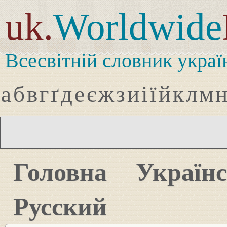
uk.
Worldwide
Всесвітній словник украї
а
б
в
г
ґ
д
е
є
ж
з
и
і
ї
й
к
л
м
Головна
Україн
Русский