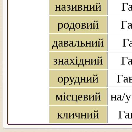
називний
Га
родовий
Га
давальний
Г
знахідний
Га
орудний
Га
місцевий
на/у
кличний
Га