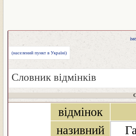
ім
(населений пункт в Україні)
Словник відмінків
С
відмінок
називний
Га