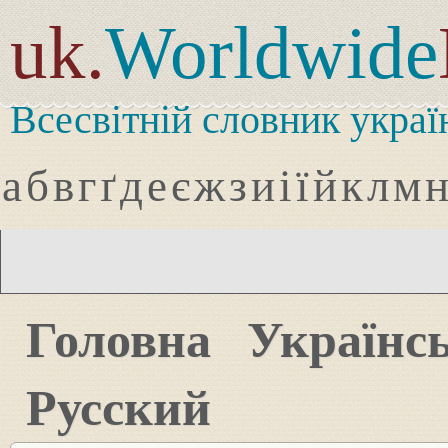
uk.
Worldwide
Всесвітній словник украї
а
б
в
г
ґ
д
е
є
ж
з
и
і
ї
й
к
л
м
Головна
Українс
Русский