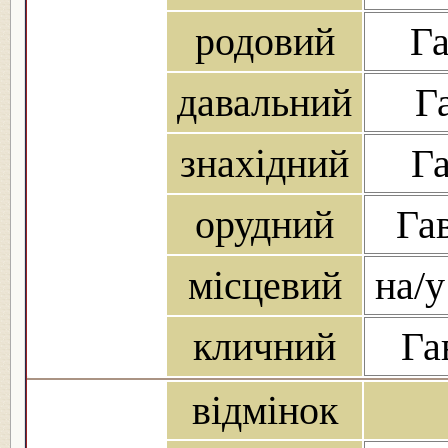
родовий
Га
давальний
Г
знахідний
Га
орудний
Га
місцевий
на/у
кличний
Га
відмінок