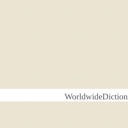
WorldwideDiction