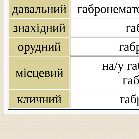
давальний
габронемато
знахідний
га
орудний
габ
на/у га
місцевий
габ
кличний
габ