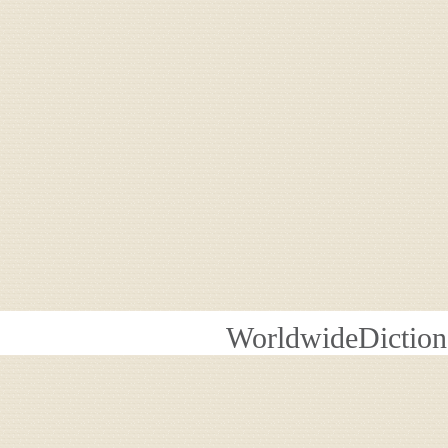
WorldwideDiction