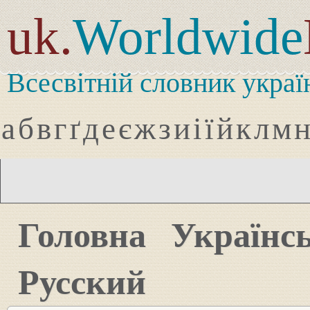
uk.
Worldwide
Всесвітній словник украї
а
б
в
г
ґ
д
е
є
ж
з
и
і
ї
й
к
л
м
Головна
Українс
Русский