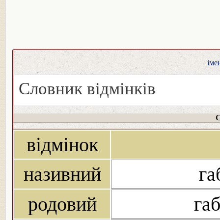
іме
Словник відмінків
С
відмінок
називний
га
родовий
габ