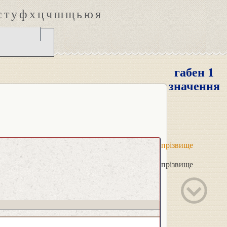
с
т
у
ф
х
ц
ч
ш
щ
ь
ю
я
габен 1
значення
прізвище
прізвище