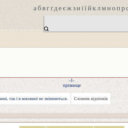
а
б
в
г
ґ
д
е
є
ж
з
и
і
ї
й
к
л
м
н
о
п
р
-1-
прізвище
нині, так і в множині не змінюються.
Словник відмінків