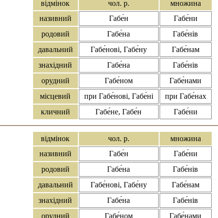
відмінок
чол. р.
множина
називний
Габе́н
Габе́ни
родовий
Габе́на
Габе́нів
давальний
Габе́нові, Габе́ну
Габе́нам
знахідний
Габе́на
Габе́нів
орудний
Габе́ном
Габе́нами
місцевий
при Габе́нові, Габе́ні
при Габе́нах
кличний
Габе́не, Габе́н
Габе́ни
відмінок
чол. р.
множина
називний
Габе́н
Габе́ни
родовий
Габе́на
Габе́нів
давальний
Габе́нові, Габе́ну
Габе́нам
знахідний
Габе́на
Габе́нів
орудний
Габе́ном
Габе́нами