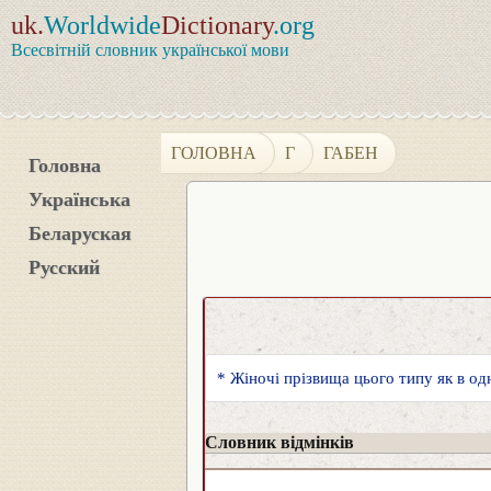
uk.
Worldwide
Dictionary
.org
Всесвітній словник української мови
ГОЛОВНА
Г
ГАБЕН
Головна
Українська
Беларуская
Русский
* Жіночі прізвища цього типу як в од
Словник відмінків