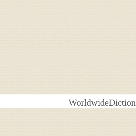
WorldwideDiction