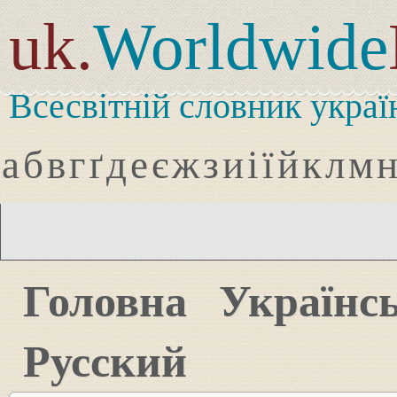
uk.
Worldwide
Всесвітній словник украї
а
б
в
г
ґ
д
е
є
ж
з
и
і
ї
й
к
л
м
Головна
Українс
Русский