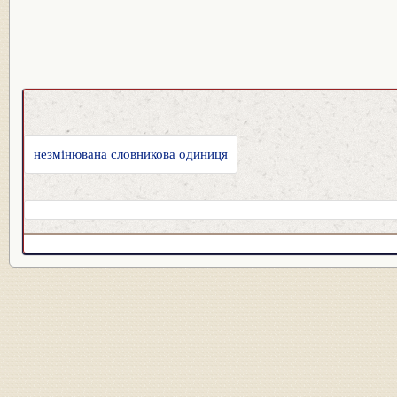
незмінювана словникова одиниця