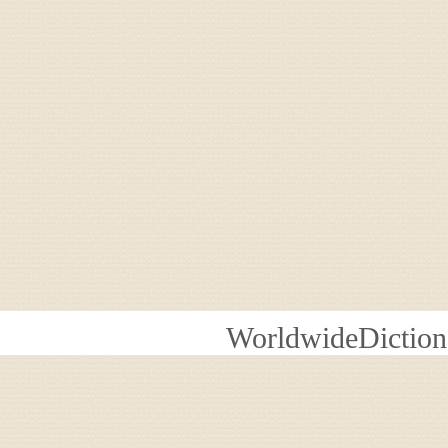
WorldwideDiction