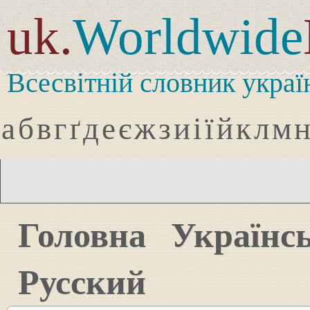
uk.
Worldwide
Всесвітній словник украї
а
б
в
г
ґ
д
е
є
ж
з
и
і
ї
й
к
л
м
Головна
Українс
Русский