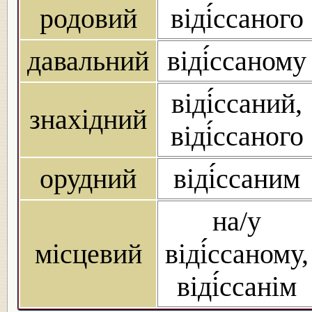
родовий
віді́ссаного
давальний
віді́ссаному
віді́ссаний,
знахідний
віді́ссаного
орудний
віді́ссаним
на/у
місцевий
віді́ссаному,
віді́ссанім