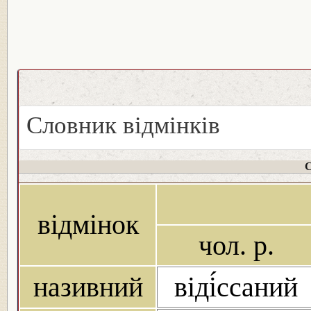
Словник відмінків
С
відмінок
чол. р.
називний
віді́ссаний