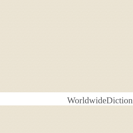
WorldwideDiction