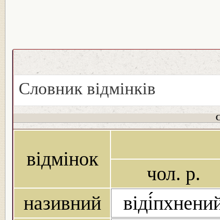
Словник відмінків
С
відмінок
чол. р.
називний
віді́пхнени