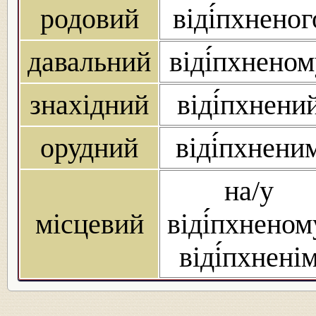
родовий
віді́пхненог
давальний
віді́пхнено
знахідний
віді́пхнени
орудний
віді́пхнени
на/у
місцевий
віді́пхненом
віді́пхнені