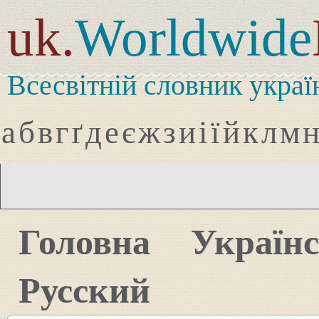
uk.
Worldwide
Всесвітній словник украї
а
б
в
г
ґ
д
е
є
ж
з
и
і
ї
й
к
л
м
Головна
Україн
Русский