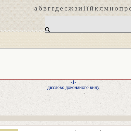
а
б
в
г
ґ
д
е
є
ж
з
и
і
ї
й
к
л
м
н
о
п
р
-1-
дієслово доконаного виду