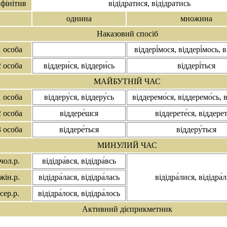
нфінітив
відідра́тися, відідра́тись
однина
множина
Наказовий спосіб
1 особа
віддері́мося, віддері́мось, в
2 особа
віддери́ся, віддери́сь
віддері́ться
МАЙБУТНІЙ ЧАС
1 особа
віддеру́ся, віддеру́сь
віддеремо́ся, віддеремо́сь, 
2 особа
віддере́шся
віддерете́ся, віддерет
3 особа
віддере́ться
віддеру́ться
МИНУЛИЙ ЧАС
чол.р.
відідра́вся, відідра́всь
жін.р.
відідра́лася, відідра́лась
відідра́лися, відідра́
сер.р.
відідра́лося, відідра́лось
Активний дієприкметник