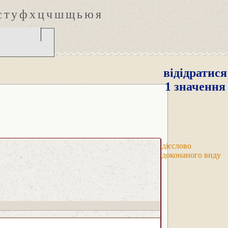
с
т
у
ф
х
ц
ч
ш
щ
ь
ю
я
відідратися
1 значення
дієслово
доконаного виду