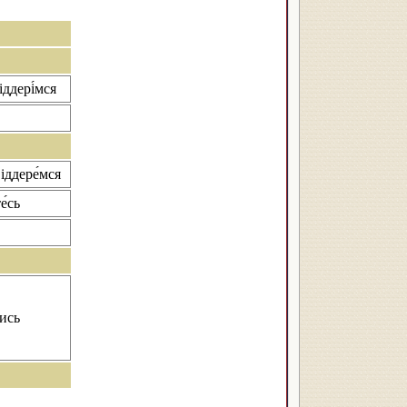
іддері́мся
віддере́мся
е́сь
лись